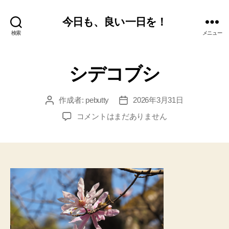
今日も、良い一日を！
検索
メニュー
シデコブシ
作成者:
pebutty
2026年3月31日
投
投
稿
稿
シ
コメントはまだありません
者
日
デ
コ
ブ
シ
へ
の