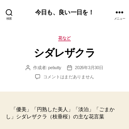
今日も、良い一日を！
検索
メニュー
カ
花など
テ
シダレザクラ
ゴ
リ
ー
作成者:
pebutty
2026年3月30日
投
投
稿
稿
シ
コメントはまだありません
者
日
ダ
レ
ザ
ク
ラ
「優美」「円熟した美人」「淡泊」「ごまか
へ
し」シダレザクラ（枝垂桜）の主な花言葉
の